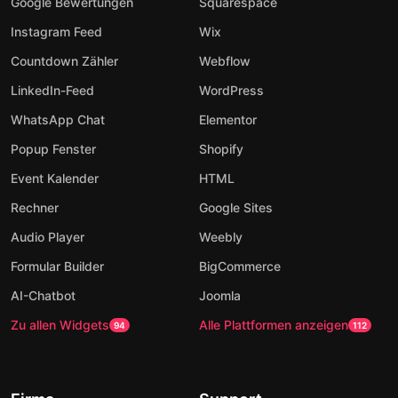
Google Bewertungen
Squarespace
Instagram Feed
Wix
Countdown Zähler
Webflow
LinkedIn-Feed
WordPress
WhatsApp Chat
Elementor
Popup Fenster
Shopify
Event Kalender
HTML
Rechner
Google Sites
Audio Player
Weebly
Formular Builder
BigCommerce
AI-Chatbot
Joomla
Zu allen Widgets
Alle Plattformen anzeigen
94
112