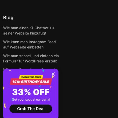
Blog
Wie man einen KI-Chatbot zu
seiner Website hinzufügt
Wie kann man Instagram Feed
auf Webseite einbetten
Wie man schnell und einfach ein
Formular für WordPress erstellt
Wie man Formulare online und
kostenlos auf jeder Website
einbettet
So betten Sie Google-
33% OFF
Bewertungen kostenlos auf
einer Website ein
Get your spot at our party!
Alle Beiträge anzeigen
Grab The Deal