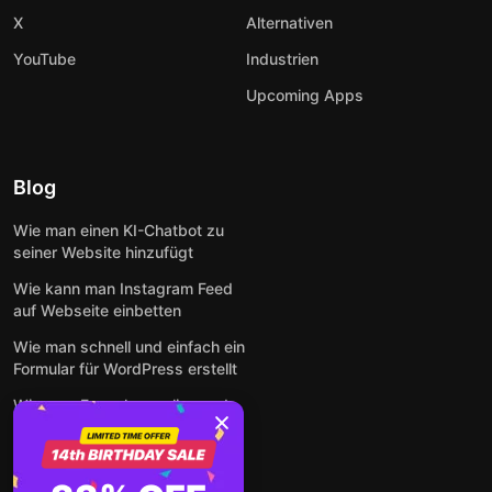
X
Alternativen
YouTube
Industrien
Upcoming Apps
Blog
Wie man einen KI-Chatbot zu
seiner Website hinzufügt
Wie kann man Instagram Feed
auf Webseite einbetten
Wie man schnell und einfach ein
Formular für WordPress erstellt
Wie man Formulare online und
kostenlos auf jeder Website
einbettet
So betten Sie Google-