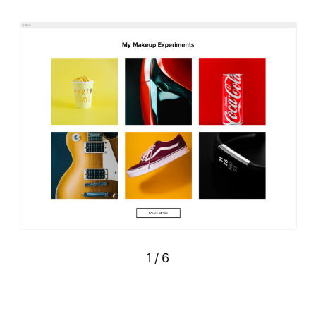
1
/
6