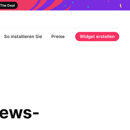
The Deal
So installieren Sie
Preise
Widget erstellen
iews-