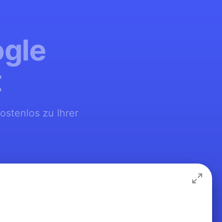
ogle
t
ostenlos zu Ihrer