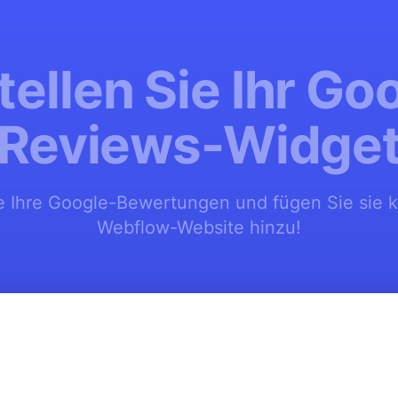
tellen Sie Ihr Go
Reviews-Widge
e Ihre Google-Bewertungen und fügen Sie sie k
Webflow-Website hinzu!