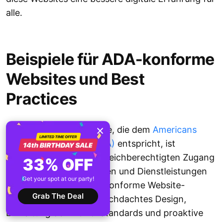
alle.
Beispiele für ADA-konforme
Websites und Best
Practices
Der Aufbau einer Website, die dem
Americans
with Disabilities Act (ADA)
entspricht, ist
entscheidend, um den gleichberechtigten Zugang
33% OFF
zu digitalen Informationen und Dienstleistungen
Get your spot at our party!
zu gewährleisten. ADA-konforme Website-
Grab The Deal
Beispiele zeigen, wie durchdachtes Design,
Einhaltung der WCAG-Standards und proaktive