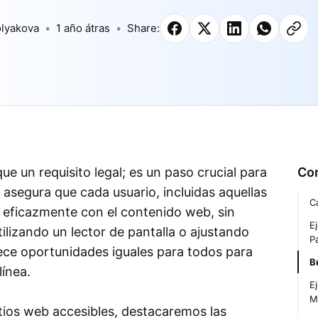
lyakova
1 año átras
Share:
ue un requisito legal; es un paso crucial para
Co
d asegura que cada usuario, incluidas aquellas
C
 eficazmente con el contenido web, sin
E
lizando un lector de pantalla o ajustando
P
rece oportunidades iguales para todos para
B
línea.
E
M
itios web accesibles, destacaremos las