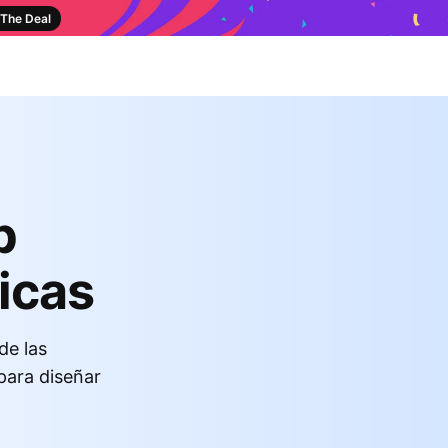
The Deal
b
icas
de las
para diseñar