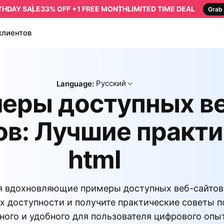
RTHDAY SALE
33% OFF +1 FREE MONTH
LIMITED TIME DEAL
Grab 
клиентов
Русский
Language:
еры доступных в
ов: Лучшие практ
html
я вдохновляющие примеры доступных веб-сайтов,
х доступности и получите практические советы п
ого и удобного для пользователя цифрового опыт