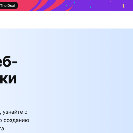
The Deal
еб-
ики
 узнайте о
о созданию
а.