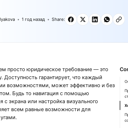
lyakova
1 год назад
Share:
чем просто юридическое требование — это
Co
 Доступность гарантирует, что каждый
О
ыми возможностями, может эффективно и без
П
том. Будь то навигация с помощью
с
я с экрана или настройка визуального
Х
ляет всем равные возможности для
П
угами.
с