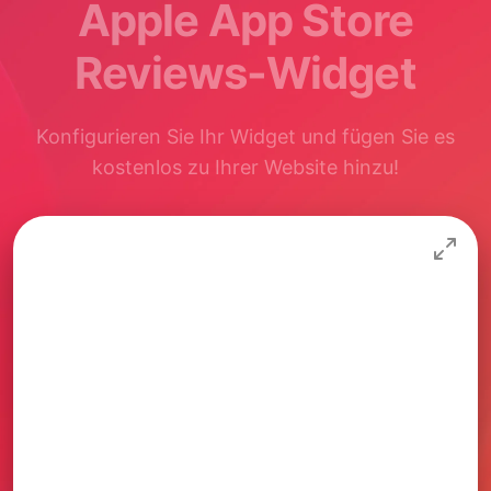
Apple App Store
Reviews-Widget
Konfigurieren Sie Ihr Widget und fügen Sie es
kostenlos zu Ihrer Website hinzu!