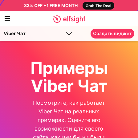
33% OFF +1 FREE MONTH
Grab The Deal
Viber Чат
Создать виджет
Примеры
Viber Чат
Посмотрите, как работает
Viber Чат на реальных
примерах. Оцените его
возможности для своего
сайта, какими бы ни были