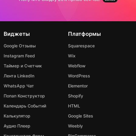
Виджеты
Платформы
Google Отзывы
Squarespace
Instagram Feed
Wix
Таймер и Счетчик
Webflow
Лента LinkedIn
WordPress
WhatsApp Чат
Elementor
Попап Конструктор
Shopify
Календарь Событий
HTML
Калькулятор
Google Sites
Аудио Плеер
Weebly
Конструктор Форм
BigCommerce