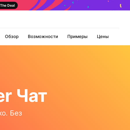
The Deal
Обзор
Возможности
Примеры
Цены
er Чат
ко. Без