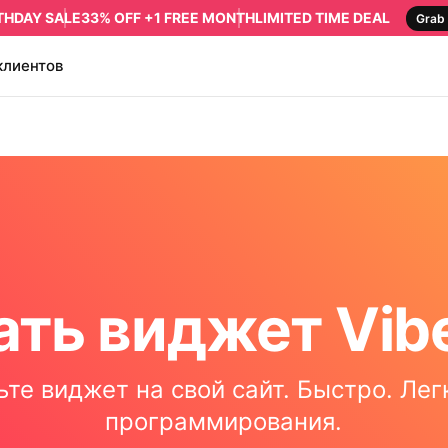
RTHDAY SALE
33% OFF +1 FREE MONTH
LIMITED TIME DEAL
Grab 
клиентов
ть виджет Vib
те виджет на свой сайт. Быстро. Лег
программирования.