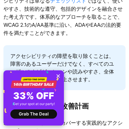
シビリティは単なる
チェックリスト
ではなく、使い
やすさ、技術的な遵守、包括的デザインを融合させ
た考え方です。体系的なアプローチを取ることで、
WCAG 2.1のA/AA基準に沿い、ADAやEAAの法的要
件を満たすことができます。
アクセシビリティの障壁を取り除くことは、
障害のあるユーザーだけでなく、すべてのユ
ーザーのナビゲーションや読みやすさ、全体
的なユーザー体験を向上させます。
33% OFF
Get your spot at our party!
アクセシビリティ改善計画
Grab The Deal
以下は最も重要な領域をカバーする実践的なアクシ