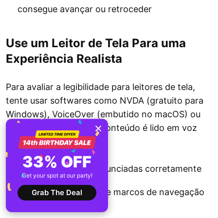
consegue avançar ou retroceder
Use um Leitor de Tela Para uma
Experiência Realista
Para avaliar a legibilidade para leitores de tela,
tente usar softwares como NVDA (gratuito para
Windows), VoiceOver (embutido no macOS) ou
JAWS. Ouça como seu conteúdo é lido em voz
alta. Preste atenção a:
33% OFF
Se as imagens são anunciadas corretamente
Get your spot at our party!
Como os cabeçalhos e marcos de navegação
Grab The Deal
são lidos