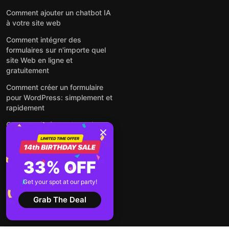
Comment ajouter un chatbot IA
à votre site web
Comment intégrer des
formulaires sur n'importe quel
site Web en ligne et
gratuitement
Comment créer un formulaire
pour WordPress: simplement et
rapidement
Comment intégrer des avis
Google gratuitement sur un site
web
Comment intégrer une fenêtre
33% OFF
contextuelle sur n'importe quel
site Web
Get your spot at our party!
Voir tous les articles
Grab The Deal