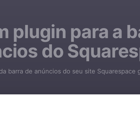
m plugin para a b
cios do Square
 da barra de anúncios do seu site Squarespace 