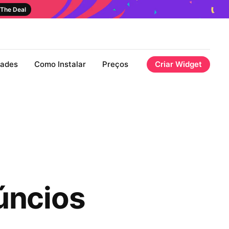
The Deal
dades
Como Instalar
Preços
Criar Widget
úncios