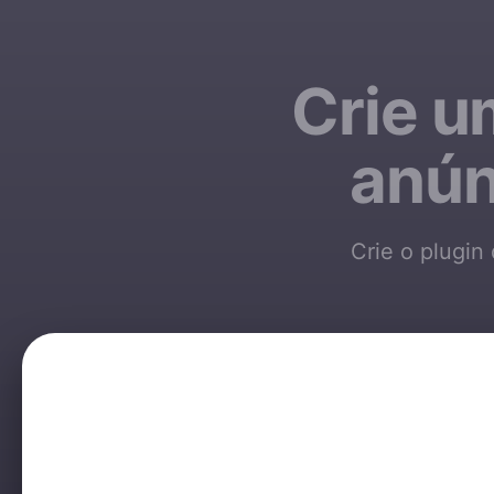
Crie u
anún
Crie o plugin