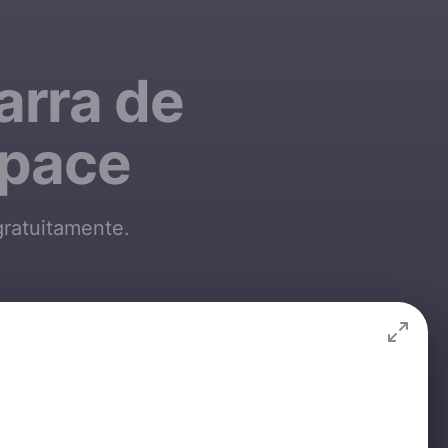
arra de
space
gratuitamente.