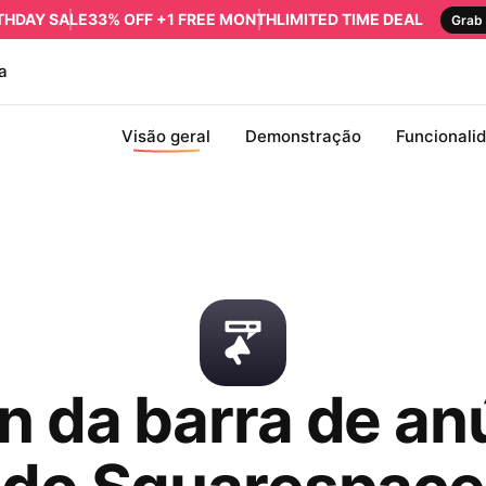
RTHDAY SALE
33% OFF +1 FREE MONTH
LIMITED TIME DEAL
Grab 
a
Visão geral
Demonstração
Funcionali
in da barra de an