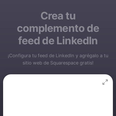
Crea tu
complemento de
feed de LinkedIn
¡Configura tu feed de LinkedIn y agrégalo a tu
sitio web de Squarespace gratis!