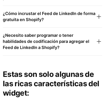
¿Cómo incrustar el Feed de LinkedIn de forma
gratuita en Shopify?
¿Necesito saber programar o tener
habilidades de codificación para agregar el
Feed de LinkedIn a Shopify?
Estas son solo algunas de
Feed de Pinterest
las ricas características del
Feed de Instagram
widget:
All-in-One Reviews
Google Reviews