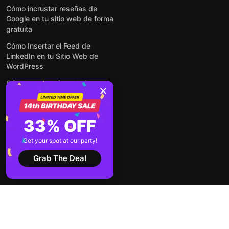
Cómo incrustar reseñas de
Google en tu sitio web de forma
gratuita
Cómo Insertar el Feed de
LinkedIn en tu Sitio Web de
WordPress
Cómo crear un formulario para
WordPress: de manera simple y
rápida
Cómo incrustar formularios en
33% OFF
cualquier sitio web en línea y
gratis
Get your spot at our party!
Ver todas las entradas
Grab The Deal
2026 ©
Términos de
Aviso de
Elfsight
servicio
privacidad