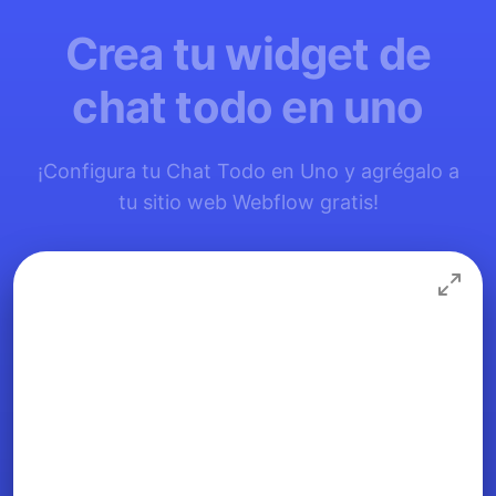
Crea tu widget de
chat todo en uno
¡Configura tu Chat Todo en Uno y agrégalo a
tu sitio web Webflow gratis!