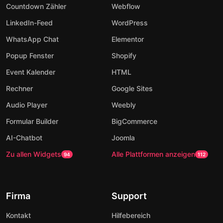
Countdown Zähler
Webflow
LinkedIn-Feed
WordPress
WhatsApp Chat
Elementor
Popup Fenster
Shopify
Event Kalender
HTML
Rechner
Google Sites
Audio Player
Weebly
Formular Builder
BigCommerce
AI-Chatbot
Joomla
Zu allen Widgets
Alle Plattformen anzeigen
94
112
Firma
Support
Kontakt
Hilfebereich