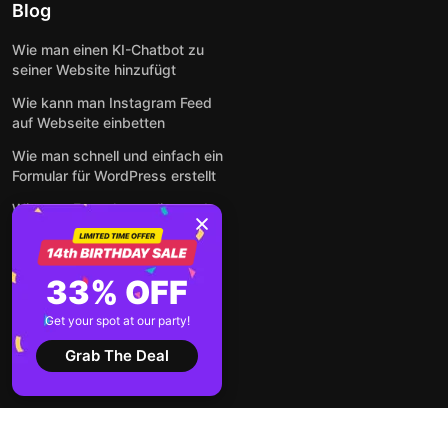
Blog
Wie man einen KI-Chatbot zu
seiner Website hinzufügt
Wie kann man Instagram Feed
auf Webseite einbetten
Wie man schnell und einfach ein
Formular für WordPress erstellt
Wie man Formulare online und
kostenlos auf jeder Website
einbettet
So betten Sie Google-
33% OFF
Bewertungen kostenlos auf
einer Website ein
Get your spot at our party!
Alle Beiträge anzeigen
Grab The Deal