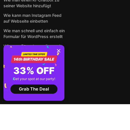
seiner Website hinzufügt
Wie kann man Instagram Feed
auf Webseite einbetten
Wie man schnell und einfach ein
Formular für WordPress erstellt
Wie man Formulare online und
kostenlos auf jeder Website
einbettet
So betten Sie Google-
33% OFF
Bewertungen kostenlos auf
einer Website ein
Get your spot at our party!
Alle Beiträge anzeigen
Grab The Deal
2026 ©
Nutzungsbedingungen
Datenschutz-
Elfsight
Bestimmungen