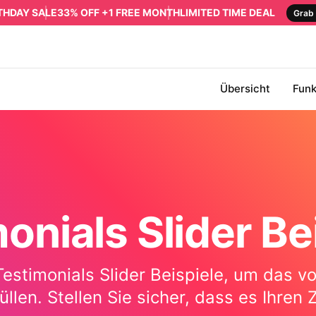
RTHDAY SALE
33% OFF +1 FREE MONTH
LIMITED TIME DEAL
Grab 
Übersicht
Funk
onials Slider Be
estimonials Slider Beispiele, um das vo
llen. Stellen Sie sicher, dass es Ihren Z