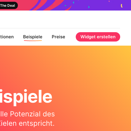
The Deal
tionen
Beispiele
Preise
Widget erstellen
ispiele
lle Potenzial des
ielen entspricht.