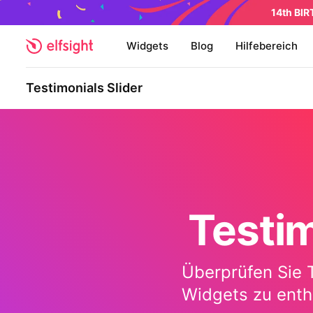
14th BI
Widgets
Blog
Hilfebereich
Testimonials Slider
Testim
Überprüfen Sie T
Widgets zu enthü