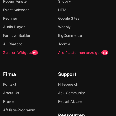
Popup Fenster
Shopify
Event Kalender
HTML
Rechner
Google Sites
Audio Player
Weebly
Formular Builder
BigCommerce
AI-Chatbot
Joomla
Zu allen Widgets
Alle Plattformen anzeigen
94
112
Firma
Support
Kontakt
Hilfebereich
About Us
Ask Community
Preise
Report Abuse
Affiliate-Programm
Ressourcen