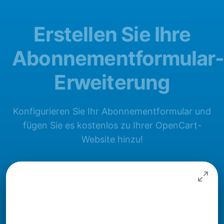
Erstellen Sie Ihre
Abonnementformular-
Erweiterung
Konfigurieren Sie Ihr Abonnementformular und
fügen Sie es kostenlos zu Ihrer OpenCart-
Website hinzu!