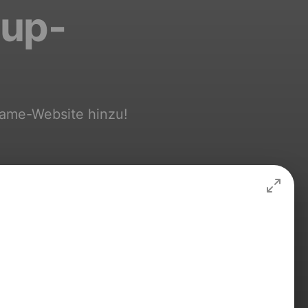
pup-
Frame-Website hinzu!