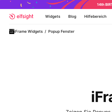
14th BI
Widgets
Blog
Hilfebereich
iFrame Widgets
/
Popup Fenster
iF