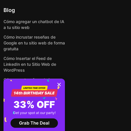
Blog
Cómo agregar un chatbot de IA
a tu sitio web
Cómo incrustar reseñas de
Google en tu sitio web de forma
gratuita
Cómo Insertar el Feed de
LinkedIn en tu Sitio Web de
WordPress
Cómo crear un formulario para
WordPress: de manera simple y
rápida
Cómo incrustar formularios en
33% OFF
cualquier sitio web en línea y
gratis
Get your spot at our party!
Ver todas las entradas
Grab The Deal