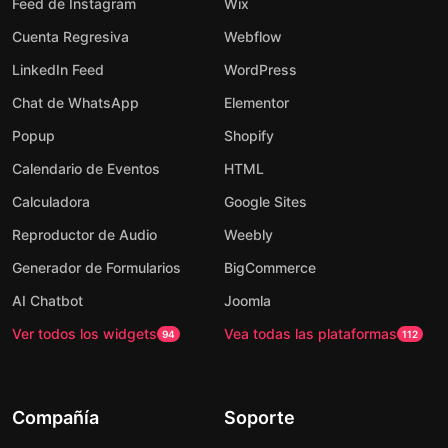
Feed de Instagram
Wix
Cuenta Regresiva
Webflow
LinkedIn Feed
WordPress
Chat de WhatsApp
Elementor
Popup
Shopify
Calendario de Eventos
HTML
Calculadora
Google Sites
Reproductor de Audio
Weebly
Generador de Formularios
BigCommerce
AI Chatbot
Joomla
Ver todos los widgets
Vea todas las plataformas
94
112
Compañía
Soporte