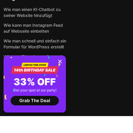
Wie man einen KI-Chatbot zu
seiner Website hinzufügt
Wie kann man Instagram Feed
auf Webseite einbetten
Wie man schnell und einfach ein
Formular für WordPress erstellt
Wie man Formulare online und
kostenlos auf jeder Website
einbettet
So betten Sie Google-
33% OFF
Bewertungen kostenlos auf
einer Website ein
Get your spot at our party!
Alle Beiträge anzeigen
Grab The Deal
2026 ©
Nutzungsbedingungen
Datenschutz-