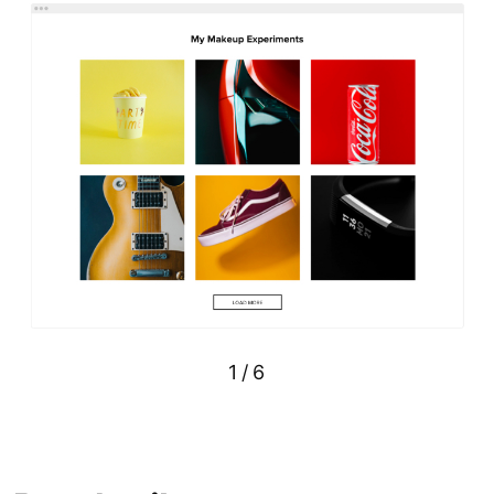
1
/
6