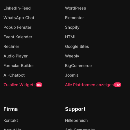
LinkedIn-Feed
WordPress
WhatsApp Chat
Elementor
Popup Fenster
Shopify
Event Kalender
HTML
Rechner
Google Sites
Audio Player
Weebly
Formular Builder
BigCommerce
AI-Chatbot
Joomla
Zu allen Widgets
Alle Plattformen anzeigen
94
112
Firma
Support
Kontakt
Hilfebereich
About Us
Ask Community