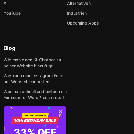
X
Alternativen
YouTube
Industrien
Upcoming Apps
Blog
Wie man einen KI-Chatbot zu
seiner Website hinzufügt
Wie kann man Instagram Feed
auf Webseite einbetten
Wie man schnell und einfach ein
Formular für WordPress erstellt
Wie man Formulare online und
kostenlos auf jeder Website
einbettet
So betten Sie Google-
33% OFF