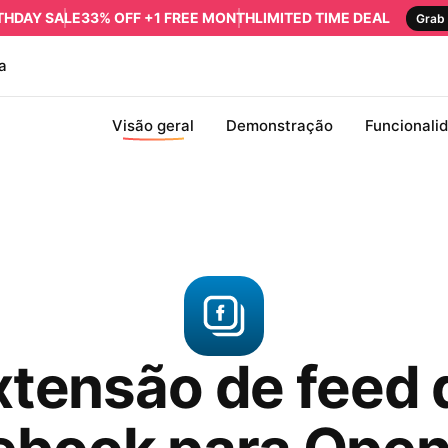
RTHDAY SALE
33% OFF +1 FREE MONTH
LIMITED TIME DEAL
Grab 
a
Visão geral
Demonstração
Funcionali
xtensão de feed 