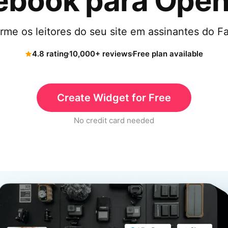
ebook para Open
rme os leitores do seu site em assinantes do 
4.8 rating
10,000+ reviews
Free plan available
Create Widget for Free
No credit card needed