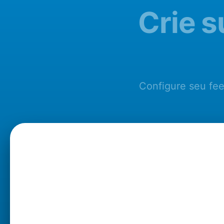
Crie s
Configure seu fee