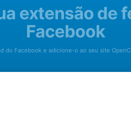
ua extensão de 
Facebook
d do Facebook e adicione-o ao seu site OpenC