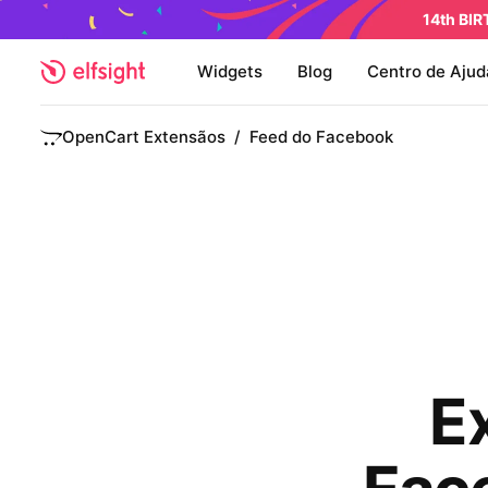
14th BI
Widgets
Blog
Centro de Ajud
OpenCart Extensãos
/
Feed do Facebook
E