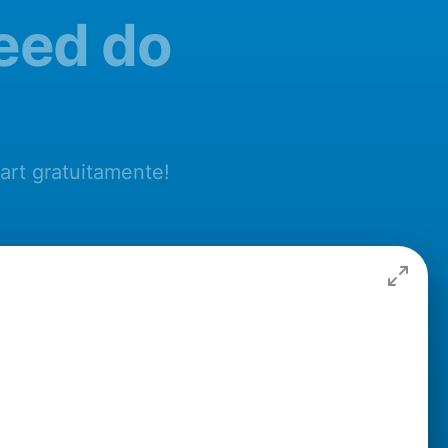
feed do
art gratuitamente!