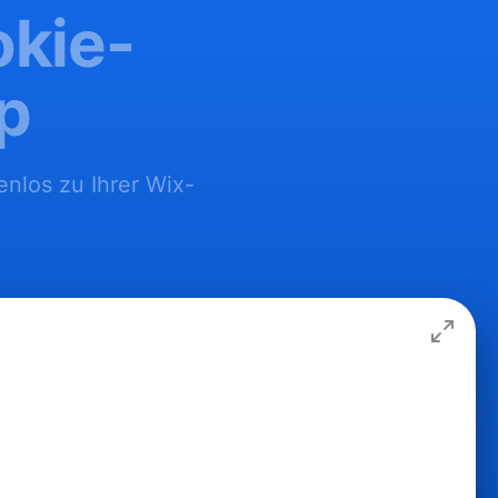
okie-
p
enlos zu Ihrer Wix-