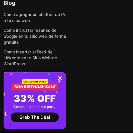
Blog
Cómo agregar un chatbot de IA
a tu sitio web
Cómo incrustar reseñas de
Google en tu sitio web de forma
gratuita
Cómo Insertar el Feed de
LinkedIn en tu Sitio Web de
WordPress
Cómo crear un formulario para
WordPress: de manera simple y
rápida
Cómo incrustar formularios en
33% OFF
cualquier sitio web en línea y
gratis
Get your spot at our party!
Ver todas las entradas
Grab The Deal