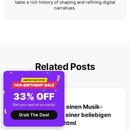
table a rich history of shaping and refining digital
narratives.
Related Posts
33% OFF
Tutorials
Get your spot at our party!
Wie man kostenlos einen Musik-
Player in den Code einer beliebigen
Grab The Deal
Website einbettet html