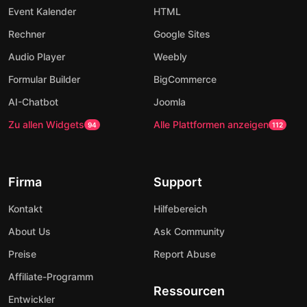
Event Kalender
HTML
Rechner
Google Sites
Audio Player
Weebly
Formular Builder
BigCommerce
AI-Chatbot
Joomla
Zu allen Widgets
Alle Plattformen anzeigen
94
112
Firma
Support
Kontakt
Hilfebereich
About Us
Ask Community
Preise
Report Abuse
Affiliate-Programm
Ressourcen
Entwickler