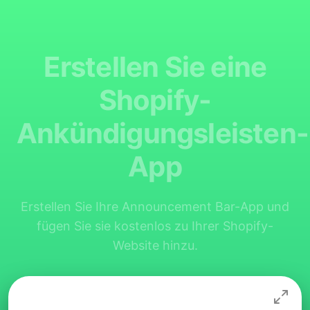
Erstellen Sie eine
Shopify-
Ankündigungsleisten-
App
Erstellen Sie Ihre Announcement Bar-App und
fügen Sie sie kostenlos zu Ihrer Shopify-
Website hinzu.