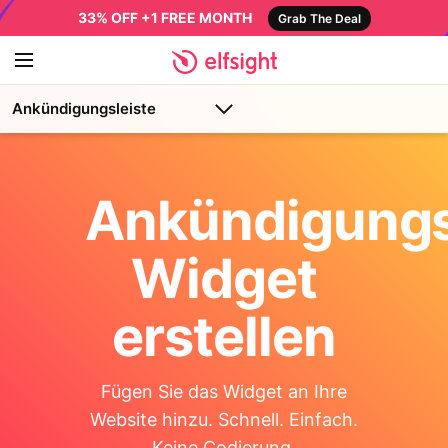
33% OFF +1 FREE MONTH
Grab The Deal
Ankündigungsleiste
Ankündigungs
Widget
erstellen
Fügen Sie das Widget an Ihre
Website hinzu. Schnell. Einfach.
Keine Codierung.