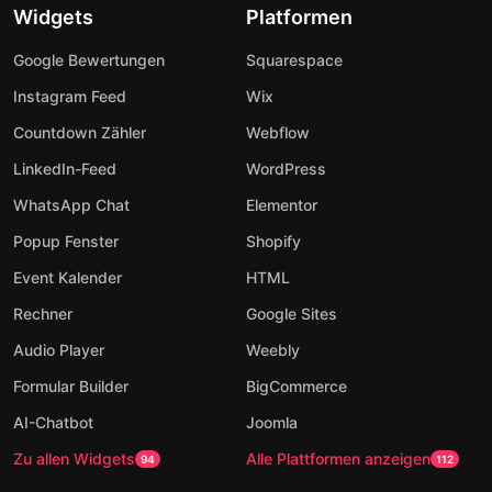
Widgets
Platformen
Google Bewertungen
Squarespace
Instagram Feed
Wix
Countdown Zähler
Webflow
LinkedIn-Feed
WordPress
WhatsApp Chat
Elementor
Popup Fenster
Shopify
Event Kalender
HTML
Rechner
Google Sites
Audio Player
Weebly
Formular Builder
BigCommerce
AI-Chatbot
Joomla
Zu allen Widgets
Alle Plattformen anzeigen
94
112