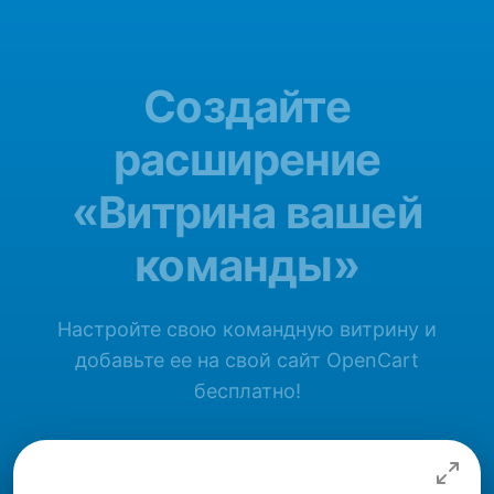
Создайте
расширение
«Витрина вашей
команды»
Настройте свою командную витрину и
добавьте ее на свой сайт OpenCart
бесплатно!