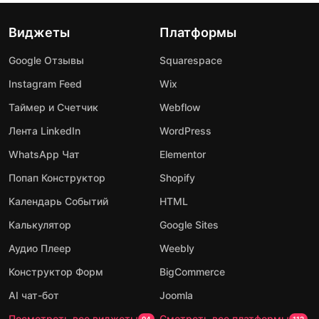
Виджеты
Платформы
Google Отзывы
Squarespace
Instagram Feed
Wix
Таймер и Счетчик
Webflow
Лента LinkedIn
WordPress
WhatsApp Чат
Elementor
Попап Конструктор
Shopify
Календарь Событий
HTML
Калькулятор
Google Sites
Аудио Плеер
Weebly
Конструктор Форм
BigCommerce
AI чат-бот
Joomla
Посмотреть все виджеты
Смотреть все платформы