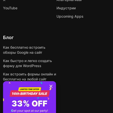
YouTube
Индустрии
Upcoming Apps
Блог
Как бесплатно встроить
обзоры Google на сайт
Как быстро и легко создать
форму для WordPress
Как встроить формы онлайн и
бесплатно на любой сайт
Как встроить ленту Instagram
на сайт
Как добавить чат-бота на
33% OFF
основе искусственного
интеллекта на свой сайт
Get your spot at our party!