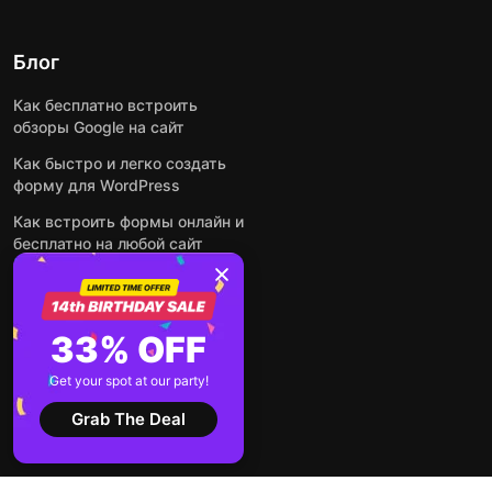
Блог
Как бесплатно встроить
обзоры Google на сайт
Как быстро и легко создать
форму для WordPress
Как встроить формы онлайн и
бесплатно на любой сайт
Как встроить ленту Instagram
на сайт
Как добавить чат-бота на
33% OFF
основе искусственного
интеллекта на свой сайт
Get your spot at our party!
Посмотреть все посты
Grab The Deal