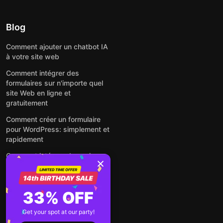
Blog
Comment ajouter un chatbot IA
à votre site web
Comment intégrer des
formulaires sur n'importe quel
site Web en ligne et
gratuitement
Comment créer un formulaire
pour WordPress: simplement et
rapidement
Comment intégrer des avis
Google gratuitement sur un site
web
Comment intégrer une fenêtre
33% OFF
contextuelle sur n'importe quel
site Web
Get your spot at our party!