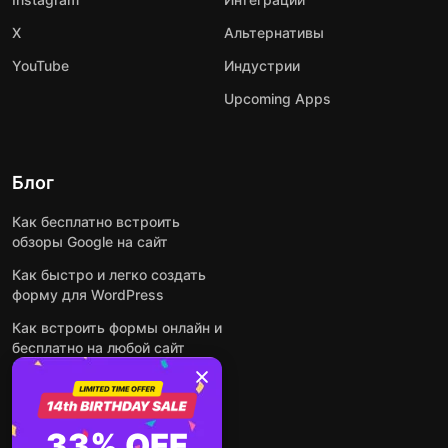
X
Альтернативы
YouTube
Индустрии
Upcoming Apps
Блог
Как бесплатно встроить
обзоры Google на сайт
Как быстро и легко создать
форму для WordPress
Как встроить формы онлайн и
бесплатно на любой сайт
Как встроить ленту Instagram
на сайт
Как добавить чат-бота на
33% OFF