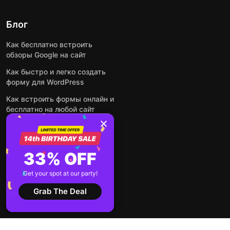
Блог
Как бесплатно встроить
обзоры Google на сайт
Как быстро и легко создать
форму для WordPress
Как встроить формы онлайн и
бесплатно на любой сайт
Как встроить ленту Instagram
на сайт
Как добавить чат-бота на
33% OFF
основе искусственного
интеллекта на свой сайт
Get your spot at our party!
Посмотреть все посты
Grab The Deal