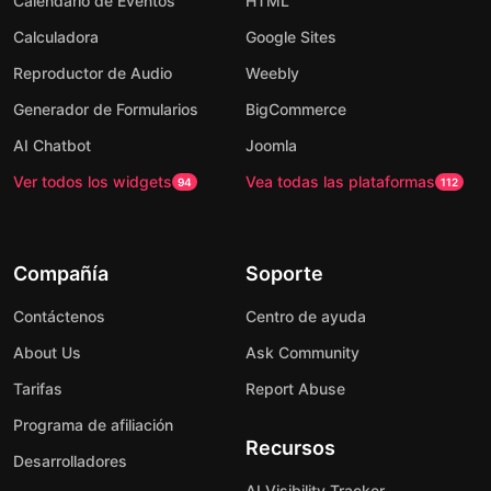
Calendario de Eventos
HTML
Calculadora
Google Sites
Reproductor de Audio
Weebly
Generador de Formularios
BigCommerce
AI Chatbot
Joomla
Ver todos los widgets
Vea todas las plataformas
94
112
Compañía
Soporte
Contáctenos
Centro de ayuda
About Us
Ask Community
Tarifas
Report Abuse
Programa de afiliación
Recursos
Desarrolladores
AI Visibility Tracker