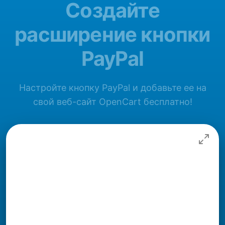
Создайте
расширение кнопки
PayPal
Настройте кнопку PayPal и добавьте ее на
свой веб-сайт OpenCart бесплатно!