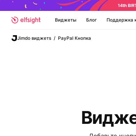
14th BI
Виджеты
Блог
Поддержка 
Jimdo виджетs
/
PayPal Кнопка
Видже