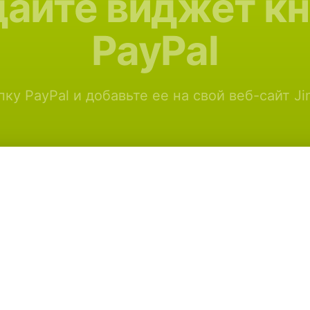
айте виджет к
PayPal
ку PayPal и добавьте ее на свой веб-сайт J