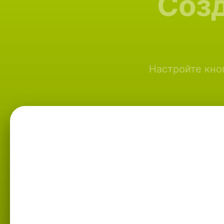
Созд
Настройте кноп