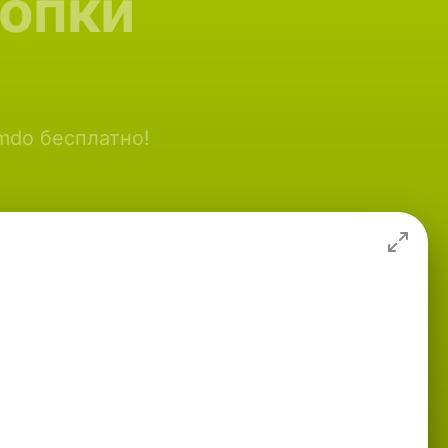
нопки
imdo бесплатно!