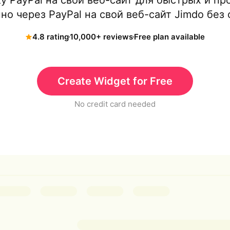
у PayPal на свой веб-сайт для быстрых и п
о через PayPal на свой веб-сайт Jimdo без
4.8 rating
10,000+ reviews
Free plan available
Create Widget for Free
No credit card needed