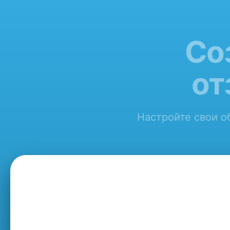
Со
от
Настройте свои об