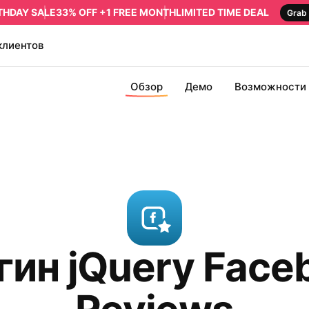
RTHDAY SALE
33% OFF +1 FREE MONTH
LIMITED TIME DEAL
Grab 
клиентов
Обзор
Демо
Возможности
гин jQuery Face