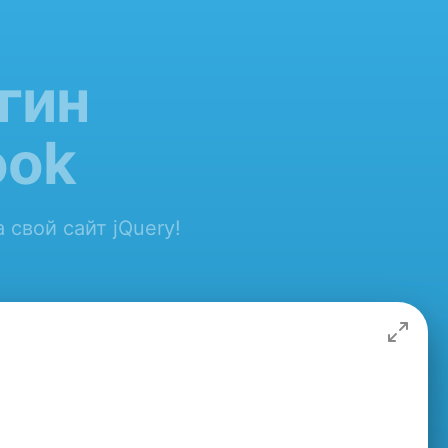
гин
ook
 свой сайт jQuery!