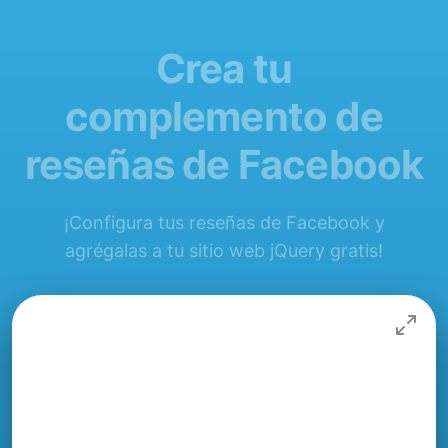
Crea tu
complemento de
reseñas de Facebook
¡Configura tus reseñas de Facebook y
agrégalas a tu sitio web jQuery gratis!