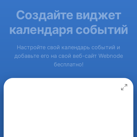
Создайте виджет
календаря событий
Настройте свой календарь событий и
добавьте его на свой веб-сайт Webnode
бесплатно!