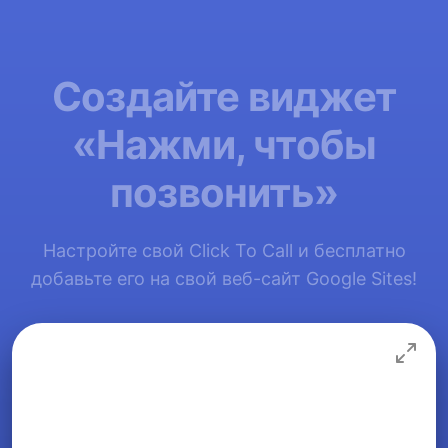
Создайте виджет
«Нажми, чтобы
позвонить»
Настройте свой Click To Call и бесплатно
добавьте его на свой веб-сайт Google Sites!