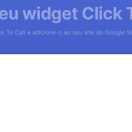
eu widget Click 
k To Call e adicione-o ao seu site do Google S