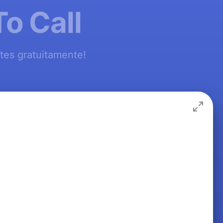
To Call
ites gratuitamente!