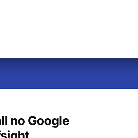
all no Google
fsight