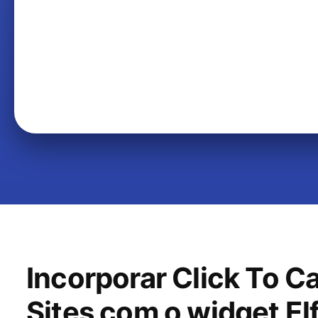
Incorporar Click To C
Sites com o widget El