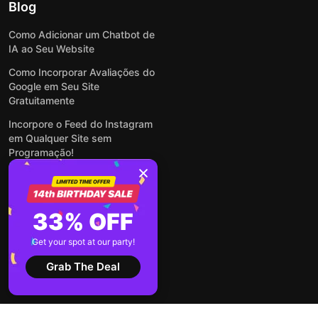
Blog
Como Adicionar um Chatbot de
IA ao Seu Website
Como Incorporar Avaliações do
Google em Seu Site
Gratuitamente
Incorpore o Feed do Instagram
em Qualquer Site sem
Programação!
Como Incorporar Formulários
em Qualquer Site Online e
Gratuitamente
33% OFF
Como Criar Formulário para
WordPress: Simples e Rápido
Get your spot at our party!
Ver todas publicações
Grab The Deal