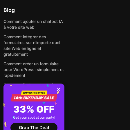
Blog
Comment ajouter un chatbot IA
à votre site web
Comment intégrer des
formulaires sur n'importe quel
site Web en ligne et
gratuitement
Comment créer un formulaire
pour WordPress: simplement et
rapidement
Comment intégrer des avis
Google gratuitement sur un site
web
Comment intégrer une fenêtre
33% OFF
contextuelle sur n'importe quel
site Web
Get your spot at our party!
Voir tous les articles
Grab The Deal