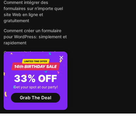
Comment intégrer des
formulaires sur n'importe quel
site Web en ligne et
gratuitement
Comment créer un formulaire
pour WordPress: simplement et
rapidement
Comment intégrer des avis
Google gratuitement sur un site
web
Comment intégrer une fenêtre
33% OFF
contextuelle sur n'importe quel
site Web
Get your spot at our party!
Voir tous les articles
Grab The Deal
2026 ©
Conditions
Politique de
Elfsight
d'utilisation
confidentialité