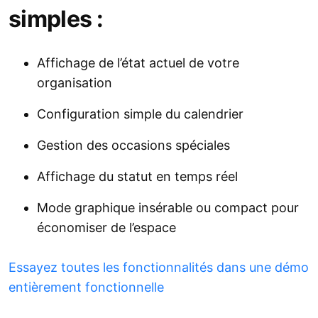
Compte à rebours
simples :
QR Code
Affichage de l’état actuel de votre
Créez un compte sur Elfsight.
organisation
Configuration simple du calendrier
Personnalisez votre plugin Business Hours
Gestion des occasions spéciales
gratuitement.
Affichage du statut en temps réel
Mode graphique insérable ou compact pour
Copiez le code d’intégration fourni.
économiser de l’espace
Essayez toutes les fonctionnalités dans une démo
entièrement fonctionnelle