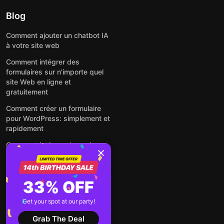
Blog
Comment ajouter un chatbot IA
à votre site web
Comment intégrer des
formulaires sur n'importe quel
site Web en ligne et
gratuitement
Comment créer un formulaire
pour WordPress: simplement et
rapidement
Comment intégrer des avis
Google gratuitement sur un site
web
Comment intégrer une fenêtre
33% OFF
contextuelle sur n'importe quel
site Web
Get your spot at our party!
Voir tous les articles
Grab The Deal