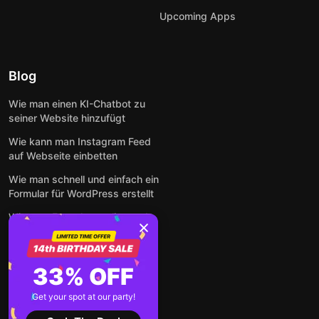
Upcoming Apps
Blog
Wie man einen KI-Chatbot zu
seiner Website hinzufügt
Wie kann man Instagram Feed
auf Webseite einbetten
Wie man schnell und einfach ein
Formular für WordPress erstellt
Wie man Formulare online und
kostenlos auf jeder Website
einbettet
So betten Sie Google-
33% OFF
Bewertungen kostenlos auf
einer Website ein
Get your spot at our party!