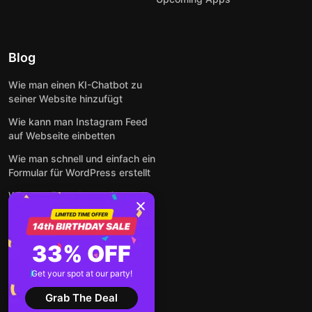
Blog
Wie man einen KI-Chatbot zu
seiner Website hinzufügt
Wie kann man Instagram Feed
auf Webseite einbetten
Wie man schnell und einfach ein
Formular für WordPress erstellt
Wie man Formulare online und
kostenlos auf jeder Website
einbettet
So betten Sie Google-
33% OFF
Bewertungen kostenlos auf
einer Website ein
Get your spot at our party!
Alle Beiträge anzeigen
Grab The Deal