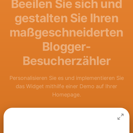
Beeilen Sie sich und
gestalten Sie Ihren
maßgeschneiderten
Blogger-
Besucherzähler
Personalisieren Sie es und implementieren Sie
das Widget mithilfe einer Demo auf Ihrer
Homepage.